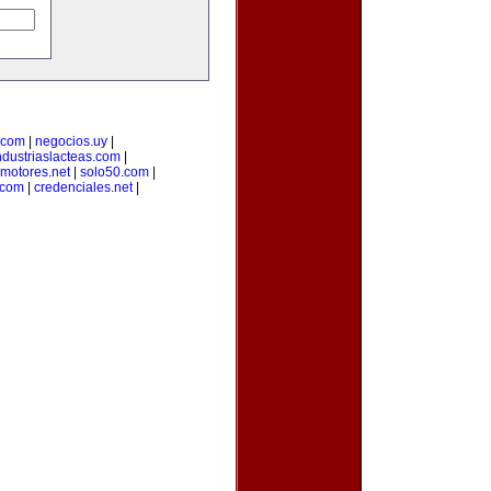
.com
|
negocios.uy
|
ndustriaslacteas.com
|
motores.net
|
solo50.com
|
.com
|
credenciales.net
|