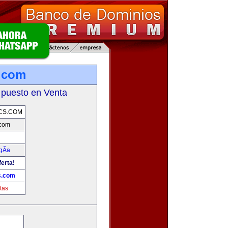
.com
 puesto en Venta
CS.COM
.com
gÃ­a
ferta!
s.com
tas