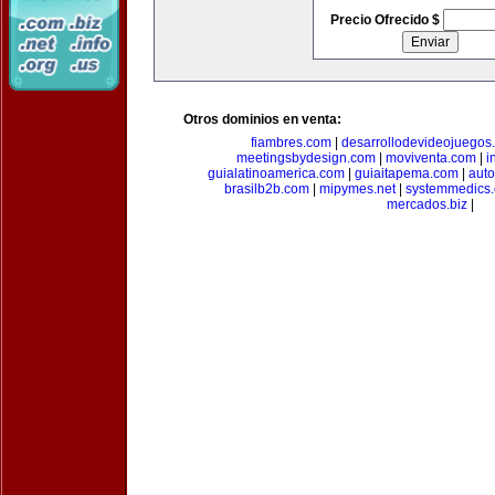
Precio Ofrecido $
Otros dominios en venta:
fiambres.com
|
desarrollodevideojuegos
meetingsbydesign.com
|
moviventa.com
|
i
guialatinoamerica.com
|
guiaitapema.com
|
auto
brasilb2b.com
|
mipymes.net
|
systemmedics
mercados.biz
|