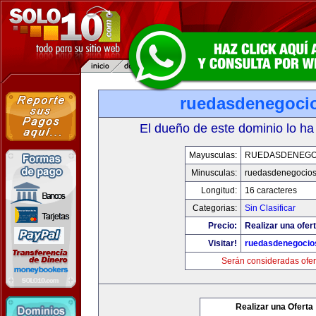
ruedasdenegoci
El dueño de este dominio lo ha
Mayusculas:
RUEDASDENEGO
Minusculas:
ruedasdenegocio
Longitud:
16 caracteres
Categorias:
Sin Clasificar
Precio:
Realizar una ofert
Visitar!
ruedasdenegocio
Serán consideradas ofer
Realizar una Oferta