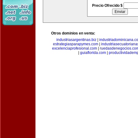
Precio Ofrecido $
Otros dominios en venta:
industriasargentinas.biz
|
industriadominicana.c
estrategiasparapymes.com
|
industriasecuatorian
excelenciaprofesional.com
|
ruedasdenegocios.co
|
guiaflorida.com
|
productividademp