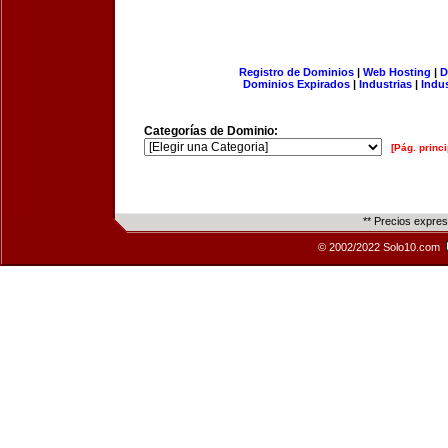
Registro de Dominios
|
Web Hosting
|
D
Dominios Expirados
|
Industrias
|
Indu
Categorías de Dominio:
[Pág. princi
** Precios expre
© 2002/2022 Solo10.com