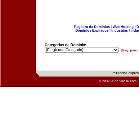
Registro de Dominios
|
Web Hosting
|
D
Dominios Expirados
|
Industrias
|
Indu
Categorías de Dominio:
[Pág. princi
** Precios expre
© 2002/2022 Solo10.com