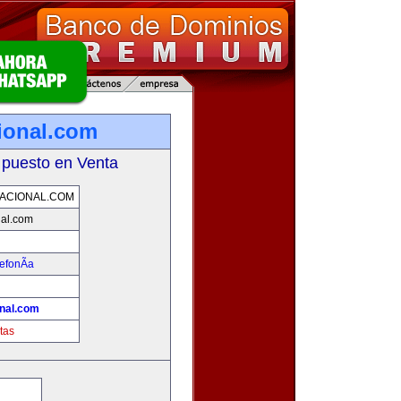
ional.com
 puesto en Venta
ACIONAL.COM
nal.com
efonÃ­a
nal.com
tas