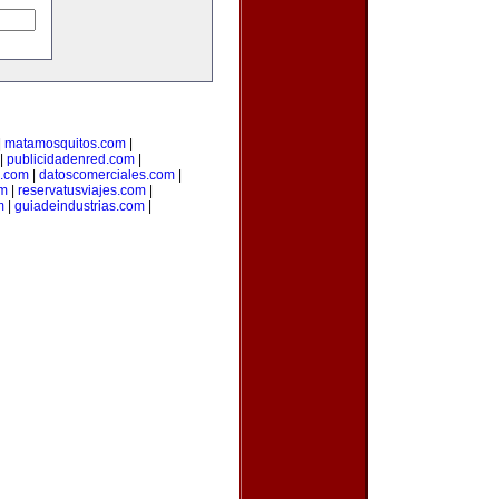
|
matamosquitos.com
|
|
publicidadenred.com
|
l.com
|
datoscomerciales.com
|
om
|
reservatusviajes.com
|
m
|
guiadeindustrias.com
|