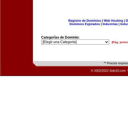
Registro de Dominios
|
Web Hosting
|
D
Dominios Expirados
|
Industrias
|
Indu
Categorías de Dominio:
[Pág. princi
** Precios expre
© 2002/2022 Solo10.com