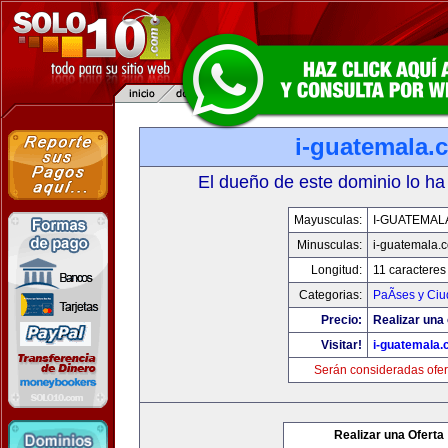
i-guatemala.
El dueño de este dominio lo ha
Mayusculas:
I-GUATEMAL
Minusculas:
i-guatemala.
Longitud:
11 caracteres
Categorias:
PaÃ­ses y Ci
Precio:
Realizar una 
Visitar!
i-guatemala
Serán consideradas ofer
Realizar una Oferta