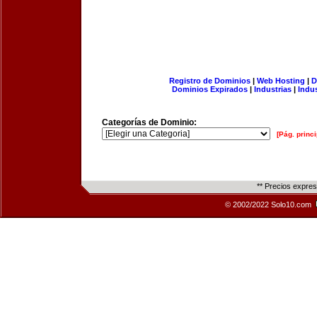
Registro de Dominios
|
Web Hosting
|
D
Dominios Expirados
|
Industrias
|
Indu
Categorías de Dominio:
[Pág. princi
** Precios expre
© 2002/2022 Solo10.com