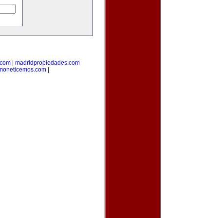
.com
|
madridpropiedades.com
moneticemos.com
|