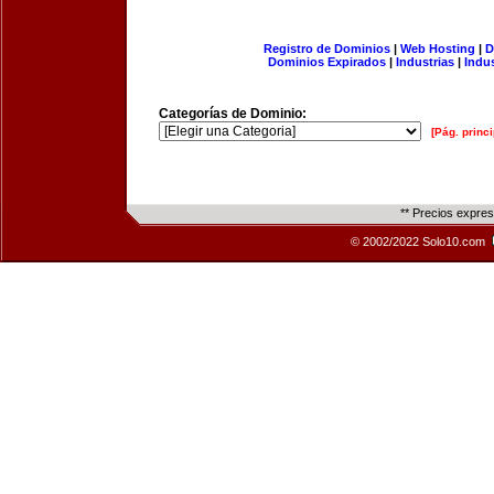
Registro de Dominios
|
Web Hosting
|
D
Dominios Expirados
|
Industrias
|
Indu
Categorías de Dominio:
[Pág. princi
** Precios expre
© 2002/2022 Solo10.com