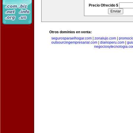
Precio Ofrecido $
Otros dominios en venta:
segurosparaelhogar.com
|
zonalujo.com
|
promoci
outsourcingempresarial.com
|
diarioperu.com
|
gui
negociosytecnologia.c