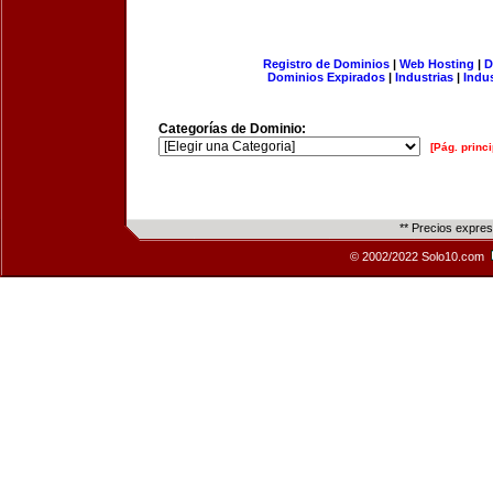
Registro de Dominios
|
Web Hosting
|
D
Dominios Expirados
|
Industrias
|
Indu
Categorías de Dominio:
[Pág. princi
** Precios expre
© 2002/2022 Solo10.com