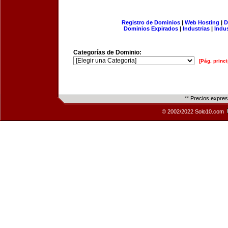
Registro de Dominios
|
Web Hosting
|
D
Dominios Expirados
|
Industrias
|
Indu
Categorías de Dominio:
[Pág. princi
** Precios expre
© 2002/2022 Solo10.com