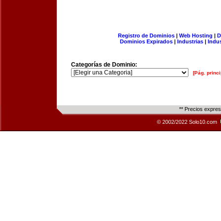
Registro de Dominios
|
Web Hosting
|
D
Dominios Expirados
|
Industrias
|
Indu
Categorías de Dominio:
[Pág. princi
** Precios expre
© 2002/2022 Solo10.com