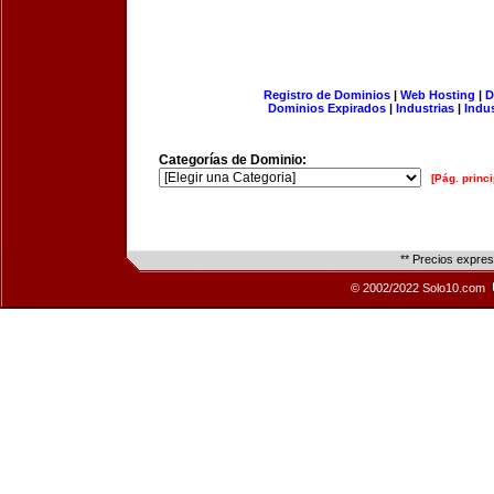
Registro de Dominios
|
Web Hosting
|
D
Dominios Expirados
|
Industrias
|
Indu
Categorías de Dominio:
[Pág. princi
** Precios expre
© 2002/2022 Solo10.com