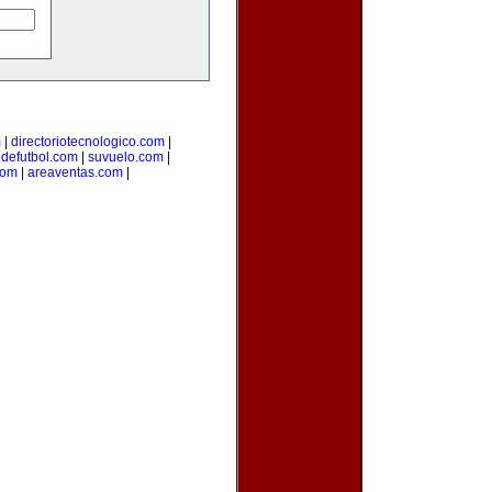
m
|
directoriotecnologico.com
|
odefutbol.com
|
suvuelo.com
|
com
|
areaventas.com
|