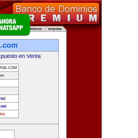
l.com
 puesto en Venta
ASIL.COM
com
rta!
.com
tas