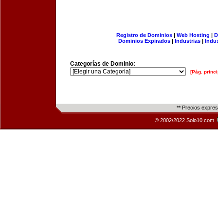
Registro de Dominios
|
Web Hosting
|
D
Dominios Expirados
|
Industrias
|
Indu
Categorías de Dominio:
[Pág. princi
** Precios expre
© 2002/2022 Solo10.com