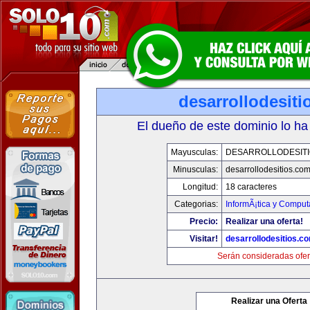
desarrollodesit
El dueño de este dominio lo ha
Mayusculas:
DESARROLLODESIT
Minusculas:
desarrollodesitios.co
Longitud:
18 caracteres
Categorias:
InformÃ¡tica y Comput
Precio:
Realizar una oferta!
Visitar!
desarrollodesitios.c
Serán consideradas ofer
Realizar una Oferta