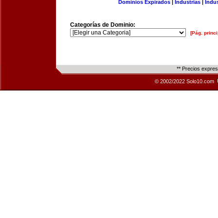
Dominios Expirados
|
Industrias
|
Indu
Categorías de Dominio:
[Pág. princi
** Precios expre
© 2002/2022 Solo10.com