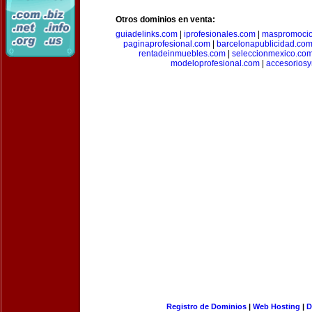
Otros dominios en venta:
guiadelinks.com
|
iprofesionales.com
|
maspromoci
paginaprofesional.com
|
barcelonapublicidad.co
rentadeinmuebles.com
|
seleccionmexico.co
modeloprofesional.com
|
accesorios
Registro de Dominios
|
Web Hosting
|
D