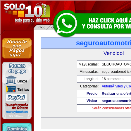
seguroautomotr
Vendido!
Mayusculas:
SEGUROAUTOMO
Minusculas:
seguroautomotriz
Longitud:
16 caracteres
Categorias:
AutomÃ³viles y C
Precio:
Realizar una ofer
Visitar!
seguroautomotri
Serán consideradas ofer