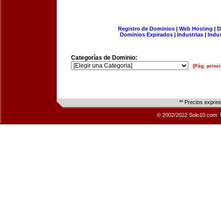
Registro de Dominios
|
Web Hosting
|
D
Dominios Expirados
|
Industrias
|
Indu
Categorías de Dominio:
[Pág. princi
** Precios expre
© 2002/2022 Solo10.com