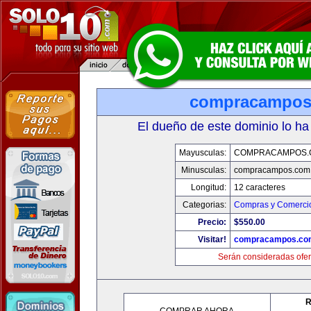
compracampos
El dueño de este dominio lo ha
Mayusculas:
COMPRACAMPOS.
Minusculas:
compracampos.com
Longitud:
12 caracteres
Categorias:
Compras y Comercio
Precio:
$550.00
Visitar!
compracampos.co
Serán consideradas ofer
R