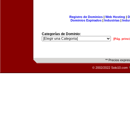
Registro de Dominios
|
Web Hosting
|
D
Dominios Expirados
|
Industrias
|
Indu
Categorías de Dominio:
[Pág. princi
** Precios expre
© 2002/2022 Solo10.com