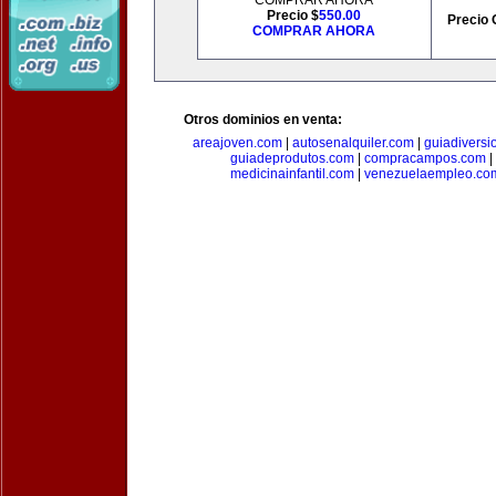
COMPRAR AHORA
Precio $
550.00
Precio 
COMPRAR AHORA
Otros dominios en venta:
areajoven.com
|
autosenalquiler.com
|
guiadiversi
guiadeprodutos.com
|
compracampos.com
|
medicinainfantil.com
|
venezuelaempleo.co