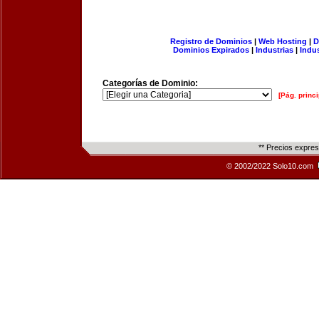
Registro de Dominios
|
Web Hosting
|
D
Dominios Expirados
|
Industrias
|
Indu
Categorías de Dominio:
[Pág. princi
** Precios expre
© 2002/2022 Solo10.com