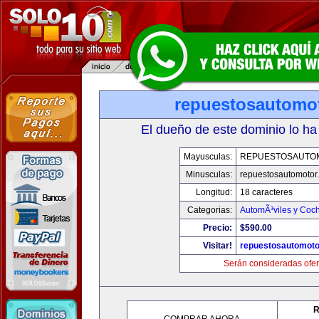
repuestosautomo
El dueño de este dominio lo ha
Mayusculas:
REPUESTOSAUTO
Minusculas:
repuestosautomotor
Longitud:
18 caracteres
Categorias:
AutomÃ³viles y Coc
Precio:
$590.00
Visitar!
repuestosautomoto
Serán consideradas ofer
R