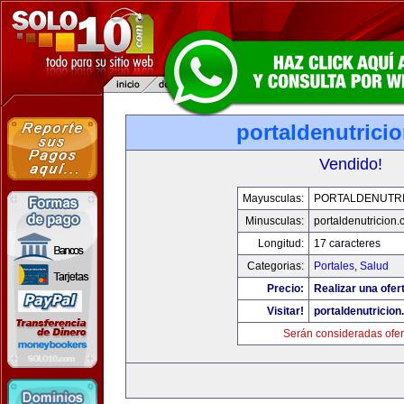
portaldenutrici
Vendido!
Mayusculas:
PORTALDENUTRI
Minusculas:
portaldenutricion
Longitud:
17 caracteres
Categorias:
Portales
,
Salud
Precio:
Realizar una ofer
Visitar!
portaldenutricio
Serán consideradas ofer