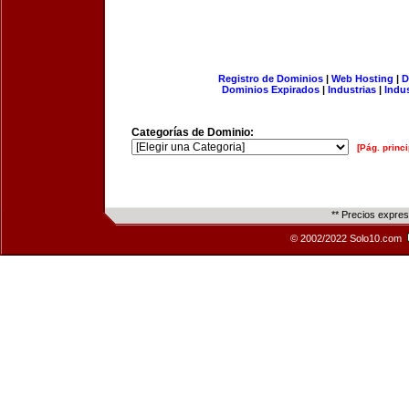
Registro de Dominios
|
Web Hosting
|
D
Dominios Expirados
|
Industrias
|
Indu
Categorías de Dominio:
[Pág. princi
** Precios expre
© 2002/2022 Solo10.com